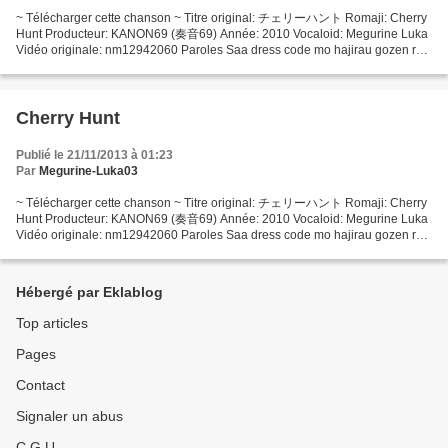
~ Télécharger cette chanson ~ Titre original: チェリーハント Romaji: Cherry
Hunt Producteur: KANON69 (奏音69) Année: 2010 Vocaloid: Megurine Luka
Vidéo originale: nm12942060 Paroles Saa dress code mo hajirau gozen reiji
Furoa de karamiau yokubou to shisen seven...
Cherry Hunt
Publié le 21/11/2013 à 01:23
Par
Megurine-Luka03
~ Télécharger cette chanson ~ Titre original: チェリーハント Romaji: Cherry
Hunt Producteur: KANON69 (奏音69) Année: 2010 Vocaloid: Megurine Luka
Vidéo originale: nm12942060 Paroles Saa dress code mo hajirau gozen reiji
Furoa de karamiau yokubou to shisen seven...
Hébergé par Eklablog
Top articles
Pages
Contact
Signaler un abus
C.G.U.