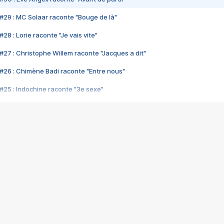
#29 : MC Solaar raconte "Bouge de là"
28 : Lorie raconte "Je vais vite"
#27 : Christophe Willem raconte "Jacques a dit"
#26 : Chimène Badi raconte "Entre nous"
#25 : Indochine raconte "3e sexe"
#24 : Zaho raconte "C'est chelou"
#23 : Patrick Bruel raconte "Au café des délices"
#22 : Kyo raconte "Le chemin"
#21 : Nolwenn Leroy raconte "Cassé"
#20 : Patrick Hernandez raconte "Born to be alive"
#19 : Lorie raconte "Près de moi"
#18 : Michael Jones raconte "A nos actes manqués" (avec Jean-Jacque