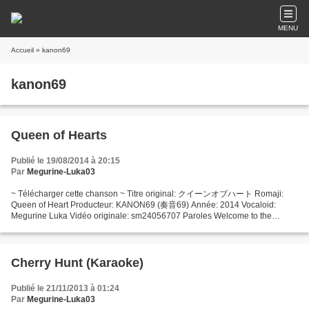
MENU
Accueil
» kanon69
kanon69
Queen of Hearts
Publié le 19/08/2014 à 20:15
Par
Megurine-Luka03
~ Télécharger cette chanson ~ Titre original: クイーンオブハート Romaji:
Queen of Heart Producteur: KANON69 (奏音69) Année: 2014 Vocaloid:
Megurine Luka Vidéo originale: sm24056707 Paroles Welcome to the
WonderlandKoko de wa dare mo ga midaraHow are you doing, Miss?...
Cherry Hunt (Karaoke)
Publié le 21/11/2013 à 01:24
Par
Megurine-Luka03