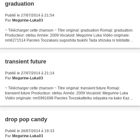
graduation
Publié le 27/07/2014 à 21:54
Par
Megurine-Luka03
~ Télécharger cette chanson ~ Titre original: graduation Romaji: graduation.
Producteur: otetsu Année: 2009 Vocaloid: Megurine Luka Vidéo originale:
nm6271514 Paroles Toozakaru sugoshita tsukihi Tada shizuka ni tobitatte
yuku Omoide wa kazoe kirenai Tooku...
transient future
Publié le 27/07/2014 à 21:14
Par
Megurine-Luka03
~ Télécharger cette chanson ~ Titre original: transient future Romaji:
transient future Producteur: otetsu Année: 2009 Vocaloid: Megurine Luka
Vidéo originale: nm5991698 Paroles Toozakatteiku odayaka na kako Kaze
hakobu tomatta mama no tokei Toumei na...
drop pop candy
Publié le 26/07/2014 à 19:33
Par
Megurine-Luka03