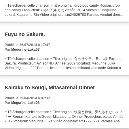
~ Télécharger cette chanson ~ Titre original: drop pop candy Romaji: drop
pop candy Producteur: Giga-P (ギガP) Année: 2014 Vocaloid: Megurine
Luka & Kagamine Rin Vidéo originale: sm24029703 Paroles Amefuri demo
kasa wa sasanai no (Hajimemashite to neko...
Fuyu no Sakura.
Publié le 26/07/2014 à 17:47
Par
Megurine-Luka03
~ Télécharger cette chanson ~ Titre original: 冬のサクラ。 Romaji: Fuyu no
Sakura. Producteur: AVTechNO! Année: 2009 Vocaloid: Megurine Luka
Vidéo originale: ??? Paroles Ichinen ni ichido shikanai koto datte Kokoro no
mochikata shidai ne.Watashi no haru wa...
Kairaku to Sougi, Mitasarenai Dinner
Publié le 29/04/2014 à 07:32
Par
Megurine-Luka03
~ Télécharger cette chanson ~ Titre original: 快楽と葬儀、満たされないディ
ナー Romaji: Kairaku to Sougi, Mitasarenai Dinner Producteur: otetsu Année:
2012 Vocaloid: Megurine Luka Vidéo originale: sm17298221 Paroles Ana o
umeru shokujida Wareta utsuwa narabu Niku no ubaiai...