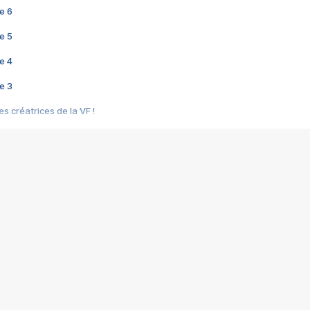
e 6
e 5
e 4
e 3
s créatrices de la VF !
e 2
e 1
e Mektoub My Love arrive enfin ! Rencontre avec Shaïn Boumedine et Sal
i : après Toni en famille
elle réalise le bouleversant Dites lui que je l'aime
ais ! Rencontre autour de Vie privée de Rebecca Zlotowski
 de Marguerite, Grave... Rencontre avec Ella Rumpf