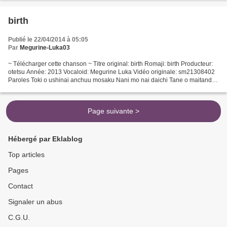
birth
Publié le 22/04/2014 à 05:05
Par
Megurine-Luka03
~ Télécharger cette chanson ~ Titre original: birth Romaji: birth Producteur:
otetsu Année: 2013 Vocaloid: Megurine Luka Vidéo originale: sm21308402
Paroles Toki o ushinai anchuu mosaku Nani mo nai daichi Tane o maitanda
Mukaiatte iru Utagatte iru Kezuritotte...
Page suivante >
Hébergé par Eklablog
Top articles
Pages
Contact
Signaler un abus
C.G.U.