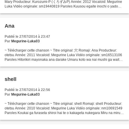
Mary Producteur: Kurozumi-P (くろずみP) Année: 2012 Vocaloid: Megurine
Luka Vidéo originale: sm19440819 Paroles Kuusou egaite inochi o yado
shita Shouzou no sekai no yukai na asobi Hitoshirezu...
Ana
Publié le 27/07/2014 à 23:47
Par
Megurine-Luka03
~ Télécharger cette chanson ~ Titre original: 穴 Romaji: Ana Producteur:
otetsu Année: 2011 Vocaloid: Megurine Luka Vidéo originale: sm16513106
Paroles Hitorikiri mayonaka ana darake Umaru koto wa nai mushi ga waite
kita Mushikago o kakaeta shikabaneAanaru...
shell
Publié le 27/07/2014 à 22:56
Par
Megurine-Luka03
~ Télécharger cette chanson ~ Titre original: shell Romaji: shell Producteur:
otetsu Année: 2010 Vocaloid: Megurine Luka Vidéo originale: nm10691549
Paroles Koukai ga furaseta shiroi hai te o kakageta nukegara Miru na miru
na urameba uramu hodo shisen...