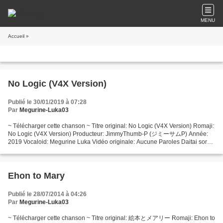
MENU
Accueil
»
No Logic (V4X Version)
Publié le 30/01/2019 à 07:28
Par
Megurine-Luka03
~ Télécharger cette chanson ~ Titre original: No Logic (V4X Version) Romaji:
No Logic (V4X Version) Producteur: JimmyThumb-P (ジミーサムP) Année:
2019 Vocaloid: Megurine Luka Vidéo originale: Aucune Paroles Daitai sore
de iin jyanai no tekitou datte iin ja...
Ehon to Mary
Publié le 28/07/2014 à 04:26
Par
Megurine-Luka03
~ Télécharger cette chanson ~ Titre original: 絵本とメアリー Romaji: Ehon to