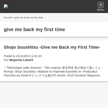
MENU
Accueil
» give me back my first time
give me back my first time
Shojo Soushitsu -Give me Back my First Time-
Publié le 21/11/2013 à 01:23
Par
Megurine-Luka03
~ Télécharger cette chanson ~ Titre original: 処女喪失-私の初めて返してよ-
Romaji: Shojo Soushitsu -Watashi no Hajimete Kaeshite yo- Producteur:
Panchira wa Asobi-P (パンチラは遊びP) Année: 2010 Vocaloid: Megurine
Luka Vidéo originale: nm10157328 Les paroles ne sont pas...