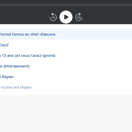
nsformé l’ennui en chef-d’œuvre
 DayZ
 a 13 ans (et vous l'avez ignoré)
e (littéralement)
im Rayan
 toutes les règles
s les jeux vidéo
us choquant de Rockstar ? - Le scandale BULLY
e plus moche de Steam
du RÊVE tourne au CAUCHEMAR